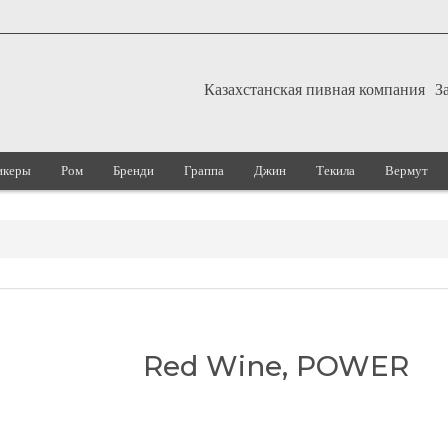
Казахстанская пивная компания
З
икеры
Ром
Бренди
Граппа
Джин
Текила
Вермут
Red Wine, POWER