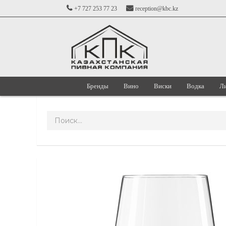
+7 727 253 77 23
reception@kbc.kz
Бренды
Вино
Виски
Водка
Л