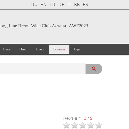
RU
EN
FR
DE
IT
KK
ES
авод Line Brew
Wine Club Астана
AWF2023
Саке
Пиво
Соки
Бокалы
Еда
Рейтинг:
0
/
5