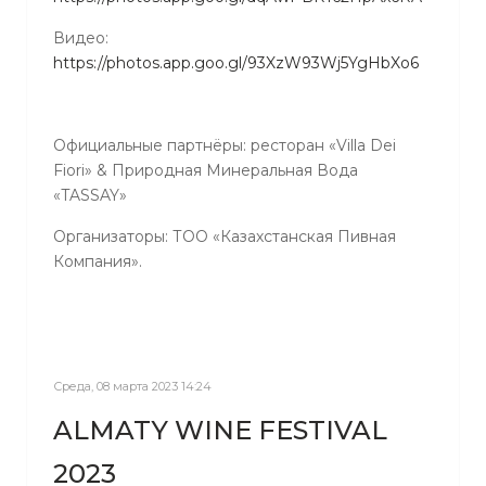
Видео:
https://photos.app.goo.gl/93XzW93Wj5YgHbXo6
Официальные партнёры: ресторан «Villa Dei
Fiori» & Природная Минеральная Вода
«TASSAY»
Организаторы: ТОО «Казахстанская Пивная
Компания».
Среда, 08 марта 2023 14:24
ALMATY WINE FESTIVAL
2023