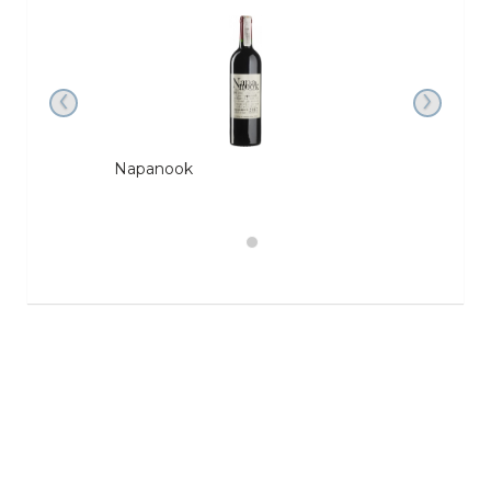
‹
›
Napanook